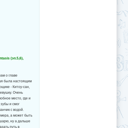
tasis (эп.5,6),
ам о главе
рая была настоящим
щике - Китоу-сан,
евушку. Очень
обное место, где и
 зубы и смог
анчик с водой.
мера, а может быть
 шарю, ну а дальше
зать путь в