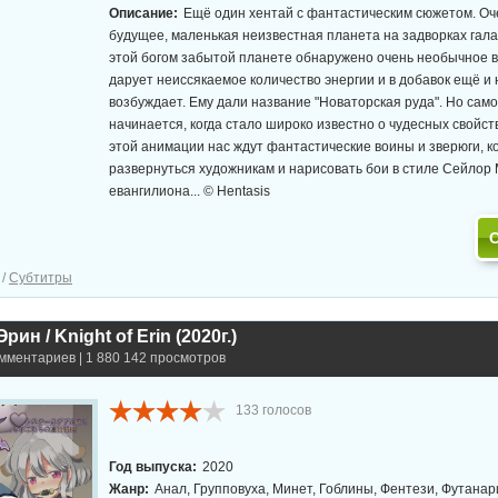
Описание:
Ещё один хентай с фантастическим сюжетом. Оч
будущее, маленькая неизвестная планета на задворках гала
этой богом забытой планете обнаружено очень необычное в
дарует неиссякаемое количество энергии и в добавок ещё и 
возбуждает. Ему дали название "Новаторская руда". Но сам
начинается, когда стало широко известно о чудесных свойств
этой анимации нас ждут фантастические воины и зверюги, 
развернуться художникам и нарисовать бои в стиле Сейлор 
евангилиона... © Hentasis
/
Субтитры
ин / Knight of Erin (2020г.)
омментариев | 1 880 142 просмотров
133
голосов
Год выпуска:
2020
Жанр:
Анал, Групповуха, Минет, Гоблины, Фентези, Футанар