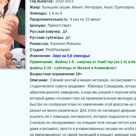
Год выпуска:
2020-2023
Жанр:
Большие сиськи, Минет, Нетораре, Анал, Групповуха
Эпизоды:
1-6 из 6
Продолжительность:
6 раз по 15 минут
Цензура:
Присутствует
Русская озвучка:
ДА
Русские субтитры:
ДА
Режиссер:
Kuramori Rokurou
Студия:
PinkPineapple
Изменения:
Звук на 5,6 эпизоды!
Примечание:
Файлы 1-6 - озвучка от АниСтар (эп.1-4) и Hen
файлы 5-10 - субтитры от Maskot и Анимефокс!
Возрастное ограничение 18+
Описание:
Свежий хентай в жанре нетораре, он расскажет н
студенческого совета академии - Юкихара Серидзава, кото
айдолом данного заведения, а еще мы узнаем о гнусном убор
который давно положил глаз на привлекательную молодую д
быстро он сообразил план по завлечению этой красотки на л
решил не много развлечься. Для этого он заговорил девушке
усыпить ее с помощью снотворного, которое подсыпал в стак
Сначала он обнаруживает на спящем теле сиськи пятого раз
даже и восьмого, просто я в нарисованных сиськах не особо
он импровизирует со своей пиписькой и решает девушке пока