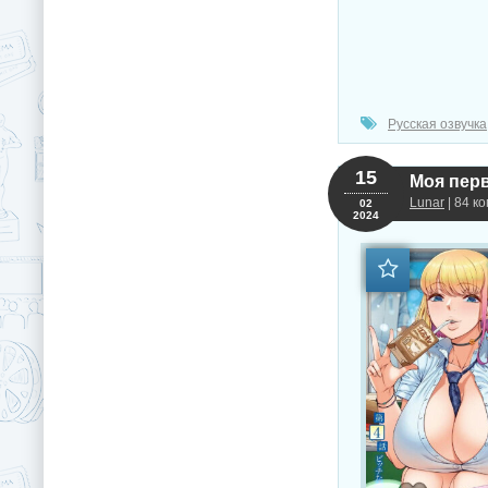
Русская озвучка
15
Моя перв
Lunar
| 84 к
02
2024