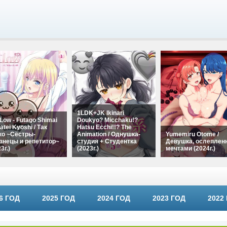
1LDK+JK Ikinari
Low - Futago Shimai
Doukyo? Micchaku!?
atei Kyoshi / Так
Hatsu Ecchi!!? The
ко ~Сёстры-
Animation / Однушка-
Yumemiru Otome /
знецы и репетитор~
студия + Студентка
Девушка, ослеплен
3г.)
(2023г.)
мечтами (2024г.)
6 ГОД
2025 ГОД
2024 ГОД
2023 ГОД
2022