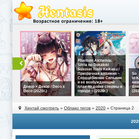
Phantom Alchemia:
Silvia no Dokidoki
Sakusei Toshi Keikaku /
Призрачная алхимия ~
So_
Сердцебиение Сильвии
to K
и её возбуждающий
низ
Декор × Декор / Deco x
план по дойке спермы в
бли
Deco (2026г.)
городе ~ (2026г.)
(202
Хентай смотреть
»
Облако тегов
»
2020
» Страница 2
202