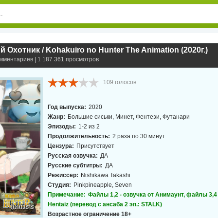
 Охотник / Kohakuiro no Hunter The Animation (2020г.)
омментариев | 1 187 361 просмотров
109
голосов
Год выпуска:
2020
Жанр:
Большие сиськи, Минет, Фентези, Футанари
Эпизоды:
1-2 из 2
Продолжительность:
2 раза по 30 минут
Цензура:
Присутствует
Русская озвучка:
ДА
Русские субтитры:
ДА
Режиссер:
Nishikawa Takashi
Студия:
Pinkpineapple, Seven
Примечание:
Файлы 1,2 - озвучка от Анимаунт, файлы 3,4 
Hentaiz (перевод с ансаба 2 эп.: STALK)
Возрастное ограничение 18+