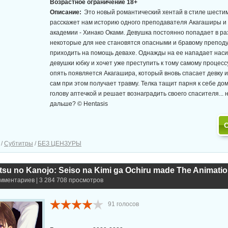
Возрастное ограничение 18+
Описание:
Это новый романтический хентай в стиле шести
расскажет нам историю одного преподавателя Акагаширы и 
академии - Хинако Оками. Девушка постоянно попадает в ра
некоторые для нее становятся опасными и бравому препод
приходить на помощь девахе. Однажды на ее нападает наси
девушки юбку и хочет уже преступить к тому самому процессу,
опять появляется Акагашира, который вновь спасает девку и
сам при этом получает травму. Телка тащит парня к себе до
голову аптечкой и решает вознаградить своего спасителя... 
дальше? © Hentasis
/
Субтитры
/
БЕЗ ЦЕНЗУРЫ
омментариев | 3 284 708 просмотров
91
голосов