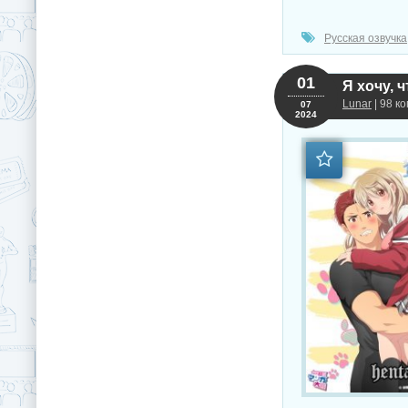
Русская озвучка
01
Я хочу, ч
Lunar
| 98 к
07
2024