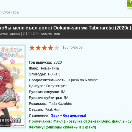
/
Субтитры
тобы меня съел волк / Ookami-san wa Taberaretai (2020г.)
омментариев | 2 144 244 просмотров
106
голосов
Год выпуска:
2020
Жанр:
Романтика
Эпизоды:
1-3 из 3
Продолжительность:
3 раза по 6 минут
Цензура:
Отсутствует
Русская озвучка:
ДА
Русские субтитры:
ДА
Режиссер:
Toda Kazuhiro
Студия:
Peak Hunt
Изменения:
Звук + без цензуры!
Примечание:
Файл 1 - озвучка от Хентай Войс, файл 2 - с
ХентаРу! (эпизоды склеены в 1 файл)