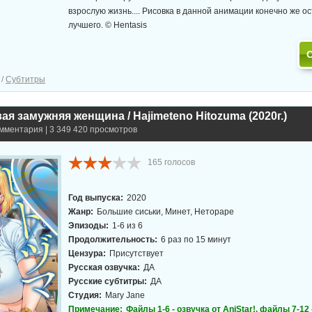
взрослую жизнь.... Рисовка в данной анимации конечно же о
лучшего. © Hentasis
/
Субтитры
ая замужняя женщина / Hajimeteno Hitozuma (2020г.)
омментария | 3 349 420 просмотров
165
голосов
Год выпуска:
2020
Жанр:
Большие сиськи, Минет, Нетораре
Эпизоды:
1-6 из 6
Продолжительность:
6 раз по 15 минут
Цензура:
Присутствует
Русская озвучка:
ДА
Русские субтитры:
ДА
Студия:
Mary Jane
Примечание:
Файлы 1-6 - озвучка от AniStar!, файлы 7-12 