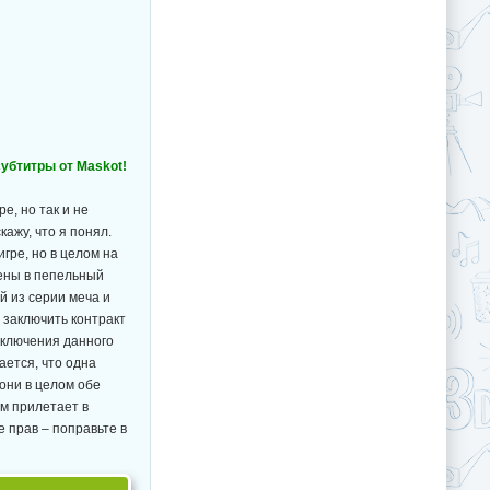
 субтитры от Maskot!
е, но так и не
кажу, что я понял.
гре, но в целом на
шены в пепельный
й из серии меча и
о заключить контракт
аключения данного
ается, что одна
они в целом обе
им прилетает в
 прав – поправьте в