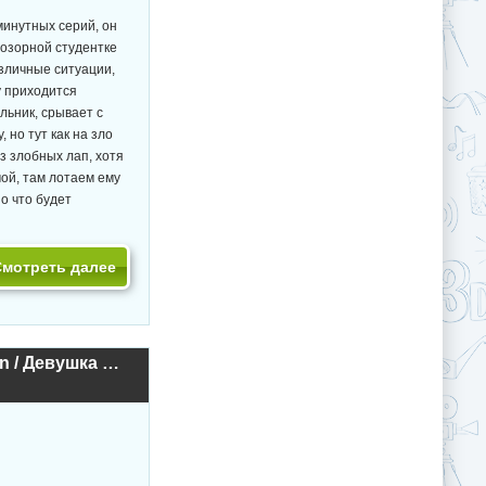
минутных серий, он
озорной студентке
зличные ситуации,
у приходится
льник, срывает с
 но тут как на зло
з злобных лап, хотя
мой, там лотаем ему
но что будет
Смотреть далее
Toshoshitsu no Kanojo: Seiso na Kimi ga Ochiru made The Animation / Девушка в библиотеке (2020г.)