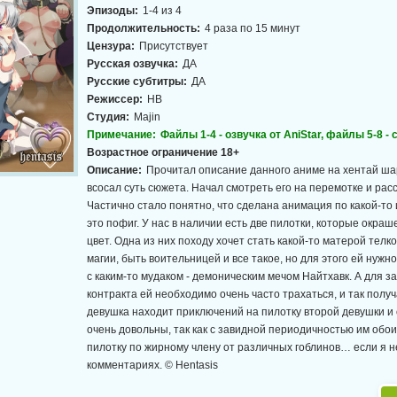
Эпизоды:
1-4 из 4
Продолжительность:
4 раза по 15 минут
Цензура:
Присутствует
Русская озвучка:
ДА
Русские субтитры:
ДА
Режиссер:
HB
Студия:
Majin
Примечание:
Файлы 1-4 - озвучка от AniStar, файлы 5-8 -
Возрастное ограничение 18+
Описание:
Прочитал описание данного аниме на хентай шар
всосал суть сюжета. Начал смотреть его на перемотке и расс
Частично стало понятно, что сделана анимация по какой-то и
это пофиг. У нас в наличии есть две пилотки, которые окра
цвет. Одна из них походу хочет стать какой-то матерой телко
магии, быть воительницей и все такое, но для этого ей нужн
с каким-то мудаком - демоническим мечом Найтхавк. А для з
контракта ей необходимо очень часто трахаться, и так получ
девушка находит приключений на пилотку второй девушки и 
очень довольны, так как с завидной периодичностью им обо
пилотку по жирному члену от различных гоблинов… если я не
комментариях. © Hentasis