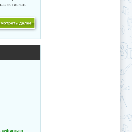
ставляет желать
Смотреть далее
- cубтитры от