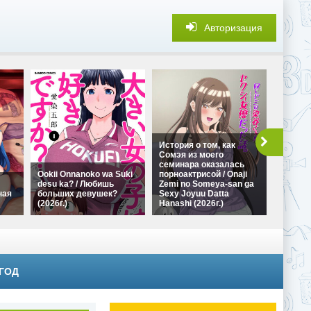
Авторизация
История о том, как
Сомэя из моего
семинара оказалась
В глуш
Ookii Onnanoko wa Suki
порноактрисой / Onaji
можно 
desu ka? / Любишь
Zemi no Someya-san ga
развлеч
ная
больших девушек?
Sexy Joyuu Datta
wa Kore
(2026г.)
Hanashi (2026г.)
Goraku 
 ГОД