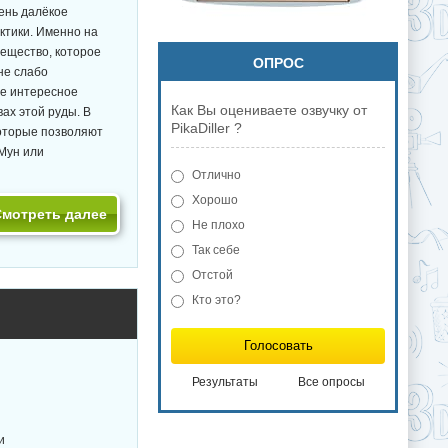
ень далёкое
ктики. Именно на
ещество, которое
ОПРОС
не слабо
ое интересное
Как Вы оцениваете озвучку от
ах этой руды. В
PikaDiller ?
которые позволяют
Мун или
Отлично
Хорошо
Смотреть далее
Не плохо
Так себе
Отстой
Кто это?
Голосовать
Результаты
Все опросы
и