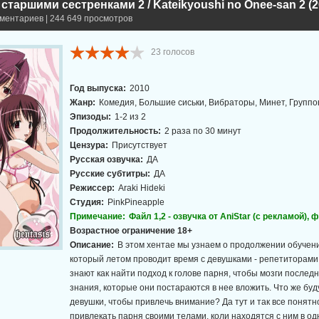
 старшими сестренками 2 / Kateikyoushi no Onee-san 2 (20
мментариев | 244 649 просмотров
23
голосов
Год выпуска:
2010
Жанр:
Комедия, Большие сиськи, Вибраторы, Минет, Группо
Эпизоды:
1-2 из 2
Продолжительность:
2 раза по 30 минут
Цензура:
Присутствует
Русская озвучка:
ДА
Русские субтитры:
ДА
Режиссер:
Araki Hideki
Студия:
PinkPineapple
Примечание:
Файл 1,2 - озвучка от AniStar (с рекламой), 
Возрастное ограничение 18+
Описание:
В этом хентае мы узнаем о продолжении обучени
который летом проводит время с девушками - репетиторами
знают как найти подход к голове парня, чтобы мозги последн
знания, которые они постараются в нее вложить. Что же буд
девушки, чтобы привлечь внимание? Да тут и так все понятно
привлекать парня своими телами, коли находятся с ним в од