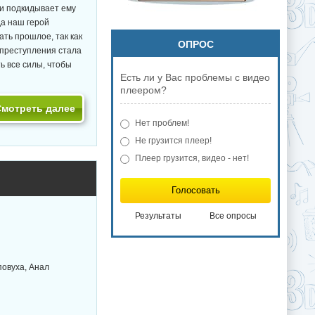
ии подкидывает ему
да наш герой
ть прошлое, так как
ОПРОС
 преступления стала
ь все силы, чтобы
Есть ли у Вас проблемы с видео
плеером?
Смотреть далее
Нет проблем!
Не грузится плеер!
Плеер грузится, видео - нет!
Голосовать
Результаты
Все опросы
повуха, Анал