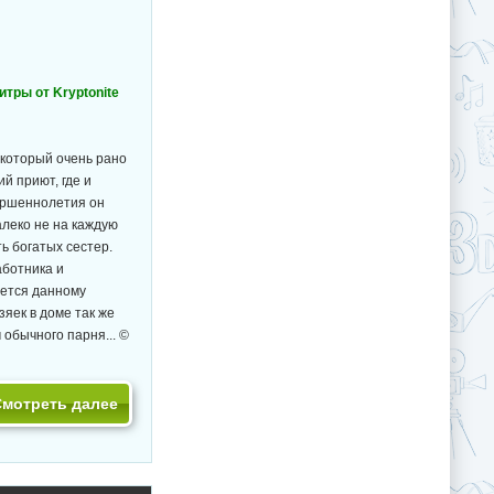
титры от Kryptonite
 который очень рано
й приют, где и
ершеннолетия он
алеко не на каждую
ть богатых сестер.
аботника и
яется данному
зяек в доме так же
 обычного парня... ©
Смотреть далее