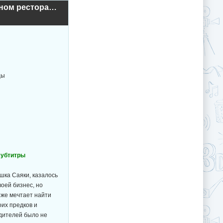
Ryojoku Family Restaurant Chokyo Menu / Из*асилование в семейном ресторане (2010г.)
цы
 субтитры
шка Саяки, казалось
воей бизнес, но
 же мечтает найти
оих предков и
одителей было не