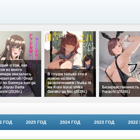
ория о том, как
эя из моего
инара оказалась
В глуши только это и
ноактрисой / Onaji
можно назвать
i no Someya-san ga
развлечением / Inaka ni
y Joyuu Datta
wa Kore kurai shika
Безнравственность 
ashi (2026г.)
Goraku ga Nai (2026г.)
Furachi (2026г.)
6 ГОД
2025 ГОД
2024 ГОД
2023 ГОД
2022