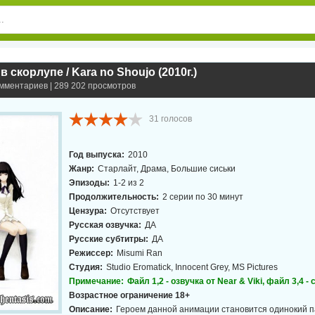
 скорлупе / Kara no Shoujo (2010г.)
омментариев | 289 202 просмотров
31
голосов
Год выпуска:
2010
Жанр:
Старлайт, Драма, Большие сиськи
Эпизоды:
1-2 из 2
Продолжительность:
2 серии по 30 минут
Цензура:
Отсутствует
Русская озвучка:
ДА
Русские субтитры:
ДА
Режиссер:
Misumi Ran
Студия:
Studio Eromatick, Innocent Grey, MS Pictures
Примечание:
Файл 1,2 - озвучка от Near & Viki, файл 3,4 -
Возрастное ограничение 18+
Описание:
Героем данной анимации становится одинокий па