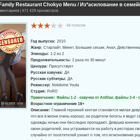
мментариев | 471 429 просмотров
48
голосов
Год выпуска:
2010
Жанр:
Старлайт, Минет, Большие сиськи, Анал, Девственни
Эпизоды:
1-2 из 2
Продолжительность:
2 раза по 30 минут
Цензура:
Присутствует
Русская озвучка:
ДА
Русские субтитры:
ДА
Режиссер:
Nobitome Youta
Студия:
PoRO
Примечание:
Файлы 1-2 - озвучка от AniStar, файлы 3-4 -
Возрастное ограничение 18+
Описание:
Главной героиней хентая становится милая деву
что все в жизни очень хорошо, ее родители богаты и ведут с
однажды ночью они бесследно пропадают. Девушка конечно
своих родителей, она устраивается на работу в ресторан св
случайно от посетителей узнает о том, что исчезновение р