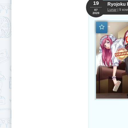
19
Lunar
| 9 ко
07
2020