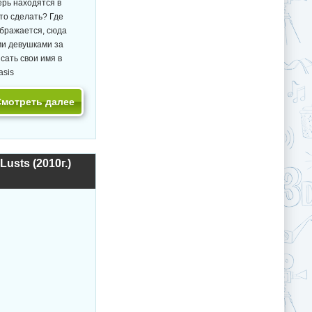
ерь находятся в
это сделать? Где
ображается, сюда
ми девушками за
сать свои имя в
asis
Смотреть далее
usts (2010г.)