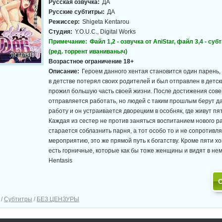
Русская озвучка:
ДА
Русские субтитры:
ДА
Режиссер:
Shigeta Kentarou
Студия:
Y.O.U.C., Digital Works
Примечание:
Файл 1,2 - озвучка от AniStar, файл 3,4 - суб
(ред. торрент иваниваныч)
Возрастное ограничение 18+
Описание:
Героем данного хентая становится один парень,
в детстве потерял своих родителей и был отправлен в детски
прожил большую часть своей жизни. После достижения сов
отправляется работать, но людей с таким прошлым берут д
работу и он устраивается дворецким в особняк, где живут пя
Каждая из сестер не против заняться воспитанием нового р
старается соблазнить парня, а тот особо то и не сопротивл
мероприятию, это же прямой путь к богатству. Кроме пяти хо
есть горничные, которые как бы тоже женщины и видят в нем
Hentasis
/
Субтитры
/
БЕЗ ЦЕНЗУРЫ