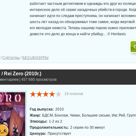
работает частным детективом и однажды его друг из полиц
интересное дело об серии загадочных убийств в городе. Ког
начинает идти по следам преступника, он начинает вспомина
шесть лет назад он обнаруживал тоже самое, когда жертвой
его молодая невеста. Теперь нашему парню нужно приложит
довести это дело до конца и найти убийцу.... © Hentasis
/
Субтитры
/
БЕЗ ЦЕНЗУРЫ
/ Rei Zero (2010г.)
мментариев | 457 680 просмотров
19
голосов
Год выпуска:
2010
Жанр:
БДСМ, Бонлаж, Чикан, Большие сиськи, Икс Рей, Груп
Эпизоды:
1-2 из 2
Продолжительность:
2 серии по 30 минут
Цензура:
Присутствует