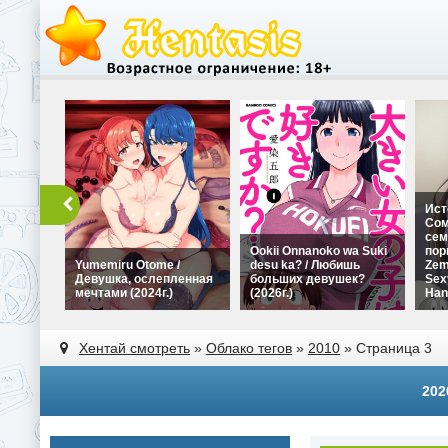
Ист
Сом
сем
Ookii Onnanoko wa Suki
пор
Yumemiru Otome /
desu ka? / Любишь
Zem
Девушка, ослепленная
больших девушек?
Sex
мечтами (2024г.)
(2026г.)
Han
Хентай смотреть
»
Облако тегов
»
2010
» Страница 3
202