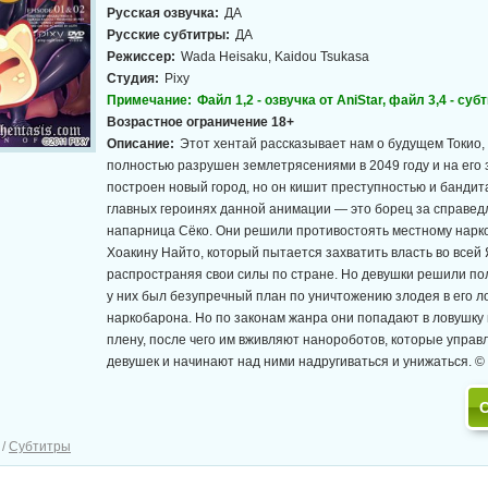
Русская озвучка:
ДА
Русские субтитры:
ДА
Режиссер:
Wada Heisaku, Kaidou Tsukasa
Студия:
Pixy
Примечание:
Файл 1,2 - озвучка от AniStar, файл 3,4 - суб
Возрастное ограничение 18+
Описание:
Этот хентай рассказывает нам о будущем Токио,
полностью разрушен землетрясениями в 2049 году и на его
построен новый город, но он кишит преступностью и бандита
главных героинях данной анимации — это борец за справедл
напарница Сёко. Они решили противостоять местному нарк
Хоакину Найто, который пытается захватить власть во всей
распространяя свои силы по стране. Но девушки решили пол
у них был безупречный план по уничтожению злодея в его ло
наркобарона. Но по законам жанра они попадают в ловушку 
плену, после чего им вживляют нанороботов, которые упра
девушек и начинают над ними надругиваться и унижаться. © 
/
Субтитры