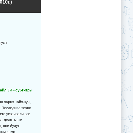
10г.)
вуха
файл 3,4 - субтитры
я парня Тойя-кун,
. Последние точно
его усваивали все
ут делать эти
, они будут
ном доме.