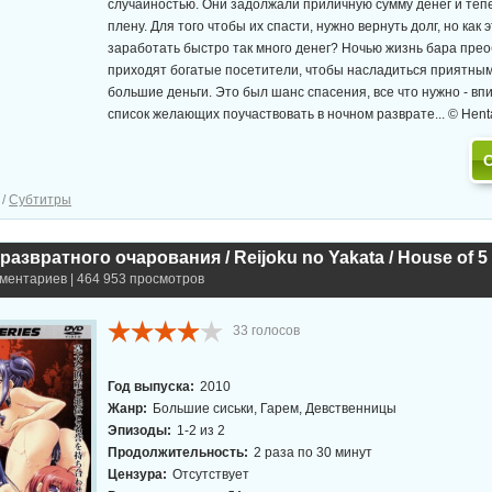
случайностью. Они задолжали приличную сумму денег и теп
плену. Для того чтобы их спасти, нужно вернуть долг, но как 
заработать быстро так много денег? Ночью жизнь бара пре
приходят богатые посетители, чтобы насладиться приятны
большие деньги. Это был шанс спасения, все что нужно - впи
список желающих поучаствовать в ночном разврате... © Hent
/
Субтитры
азвратного очарования / Reijoku no Yakata / House of 5 L
мментариев | 464 953 просмотров
33
голосов
Год выпуска:
2010
Жанр:
Большие сиськи, Гарем, Девственницы
Эпизоды:
1-2 из 2
Продолжительность:
2 раза по 30 минут
Цензура:
Отсутствует