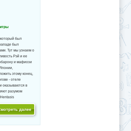
титры
 который был
 западе был
ми. Тут мы узнаем о
ивость Рэй и ее
обарону и мафиози
 Японии,
ожить этому конец,
гове - отеле
и оказываются в
вляют разумом
Hentasis
Смотреть далее