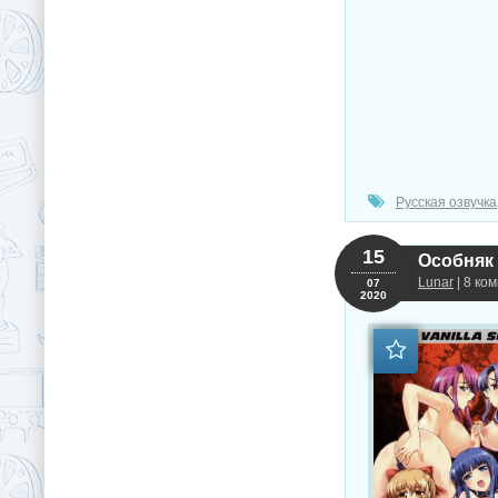
Русская озвучка
15
Особняк р
Lunar
| 8 ко
07
2020