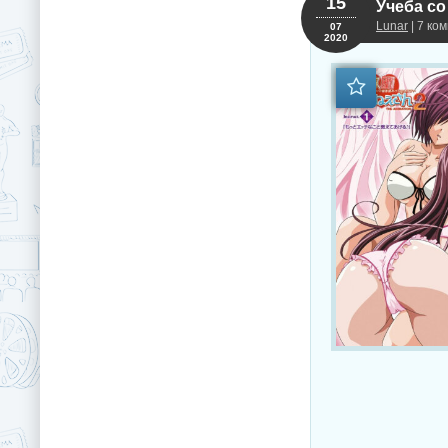
15
Учеба со
Lunar
| 7 ко
07
2020