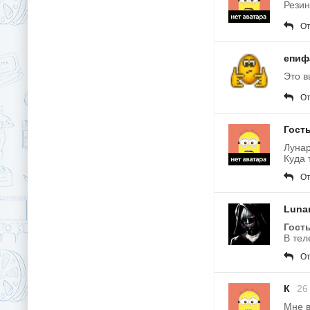
Резин
От
епиф
Это в
От
Гост
Лунар
Куда 
От
Luna
Гост
В тел
От
К
26
Мне в