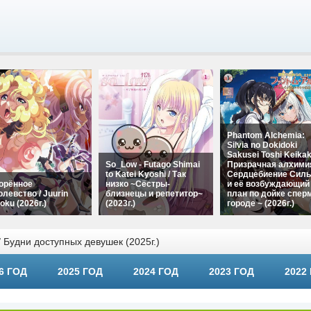
Phantom Alchemia:
Silvia no Dokidoki
Sakusei Toshi Keikak
So_Low - Futago Shimai
Призрачная алхими
to Katei Kyoshi / Так
Сердцебиение Силь
орённое
низко ~Сёстры-
и её возбуждающий
олевство / Juurin
близнецы и репетитор~
план по дойке спер
oku (2026г.)
(2023г.)
городе ~ (2026г.)
 Будни доступных девушек (2025г.)
6 ГОД
2025 ГОД
2024 ГОД
2023 ГОД
2022