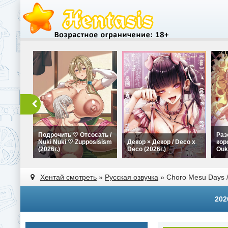
Подрочить ♡ Отсосать /
Раз
Nuki Nuki ♡ Zupposisism
Декор × Декор / Deco x
кор
(2026г.)
Deco (2026г.)
Ouk
Хентай смотреть
»
Русская озвучка
» Choro Mesu Days /
202