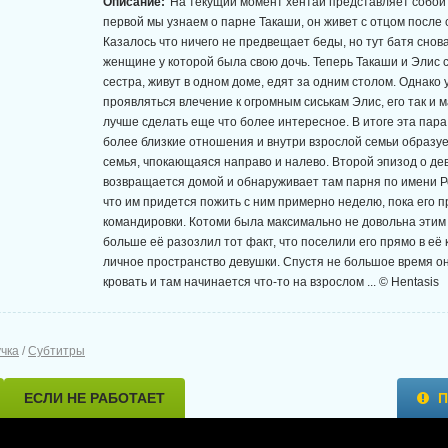
Описание:
На текущий момент хентай представляет собой 
первой мы узнаем о парне Такаши, он живет с отцом после 
Казалось что ничего не предвещает беды, но тут батя снов
женщине у которой была свою дочь. Теперь Такаши и Элис 
сестра, живут в одном доме, едят за одним столом. Однако
проявляться влечение к огромным сиськам Элис, его так и м
лучше сделать еще что более интересное. В итоге эта пара
более близкие отношения и внутри взрослой семьи образу
семья, чпокающаяся направо и налево. Второй эпизод о де
возвращается домой и обнаруживает там парня по имени Р
что им придется пожить с ним примерно неделю, пока его п
командировки. Котоми была максимально не довольна этим
больше её разозлил тот факт, что поселили его прямо в её
личное пространство девушки. Спустя не большое время он
кровать и там начинается что-то на взрослом ... © Hentasis
учка
/
Субтитры
ЕСЛИ НЕ РАБОТАЕТ
П