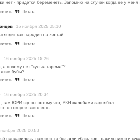
ки нет - придется беременеть. Запомню на случай когда ее у меня 
ветить
Цитата
анцев
15 ноября 2025 05:10
ыглядит как пародия на хентай
ветить
Цитата
ь
16 ноября 2025 19:26
, а почему нет "культа гарема"?
такие бубы?
ветить
Цитата
r
16 ноября 2025 20:34
ь
, там ЮРИ сцены потому что, РКН жалобами задолбал.
еге он скорее всего есть.
ветить
Цитата
 ноября 2025 00:53
сё понравилось, наконец-то без агли ублюдков , насильников и куко