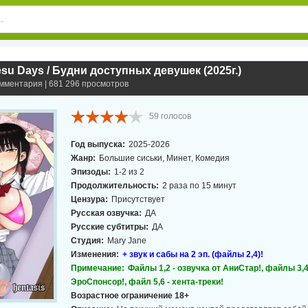
su Days / Будни доступных девушек (2025г.)
омментария | 681 296 просмотров
59
голосов
Год выпуска:
2025-2026
Жанр:
Большие сиськи, Минет, Комедия
Эпизоды:
1-2 из 2
Продолжительность:
2 раза по 15 минут
Цензура:
Присутствует
Русская озвучка:
ДА
Русские субтитры:
ДА
Студия:
Mary Jane
Изменения:
+ звук и сабы на 2 эп. (файлы 2,4)!
Примечание:
Файлы 1,2 - озвучка от АниСтар!, файлы 3,4
ЭроСпонсор!, файл 5,6 - хента-треки!
Возрастное ограничение 18+