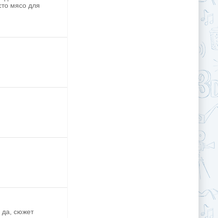
сто мясо для
 да, сюжет