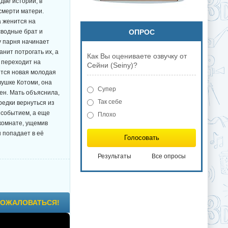
две истории, в
смерти матери.
а женится на
сводные брат и
ОПРОС
 у парня начинает
анит потрогать их, а
Как Вы оцениваете озвучку от
 переходит на
Сейни (Seiny)?
ется новая молодая
вушке Котоми, она
Супер
ен. Мать объяснила,
Так себе
редки вернуться из
 событием, а еще
Плохо
 комнате, ущемив
 попадает в её
Голосовать
Результаты
Все опросы
ОЖАЛОВАТЬСЯ!