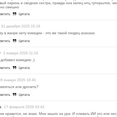
вый парень и сводная сестра, правда она капец нпц тупорылое, чи
 но смешно
ветить
Цитата
31 декабря 2025 15:18
у в жанре нету комедии - это же такой пиздец ахахаах
ветить
Цитата
r
1 января 2026 11:16
, добавил комедию ;)
ветить
Цитата
28 января 2026 18:40
меяться или дрочить?
ветить
Цитата
k
17 февраля 2026 03:42
не нравится, не знаю. Мне зашло на ура. И плевать ИИ это или нет,