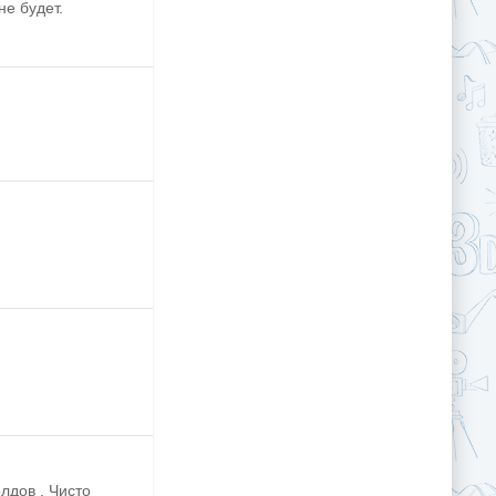
не будет.
лдов . Чисто