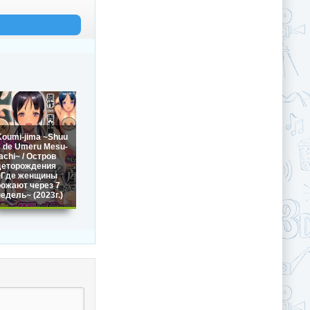
Koumi-jima ~Shuu
7 de Umeru Mesu-
achi~ / Остров
деторождения
~Где женщины
рожают через 7
недель~ (2023г.)