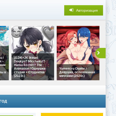
Авторизация
u /
1LDK+JK Ikinari
я ~
Doukyo? Micchaku!?
вии
Hatsu Ecchi!!? The
Ookii O
Animation / Однушка-
Yumemiru Otome /
desu k
мы в
студия + Студентка
Девушка, ослепленная
больши
(2023г.)
мечтами (2024г.)
(2026г.)
 ГОД