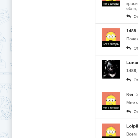
краси
ебли,
От
1488
Почем
От
Luna
1488
От
Kei
Мне с
От
Lolpi
Всем 