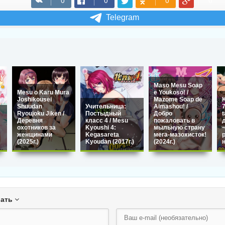
Telegram
Maso Mesu Soap
Mesu o Karu Mura
e Youkoso! /
Joshikousei
Mazome Soap de
Shuudan
Учительница:
Aimashou! /
Ryoujoku Jiken /
Постыдный
Добро
t
Деревня
класс 4 / Mesu
пожаловать в
охотников за
Kyoushi 4:
мыльную страну
женщинами
Kegasareta
мега-мазохисток!
(2025г.)
Kyoudan (2017г.)
(2024г.)
вать