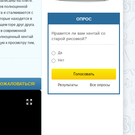
написаны на плите.
оев полноценной
га и сталкиваются с
оторые находятся в
ОПРОС
щем горе друг друга.
т в современной
Нравится ли вам хентай со
полноценный хентай
старой рисовкой?
дую к просмотру тем,
Да
Нет
Голосовать
ОЖАЛОВАТЬСЯ!
Результаты
Все опросы