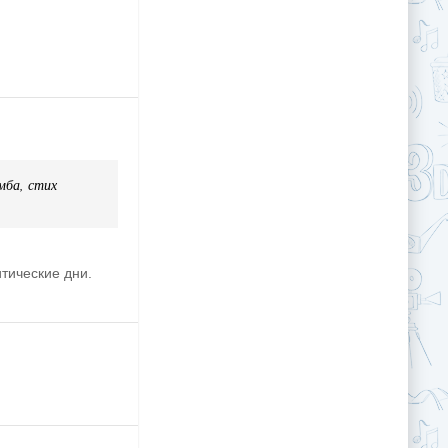
мба, стих
итические дни.