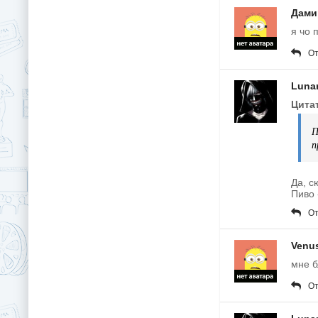
Дами
я чо 
От
Luna
Цита
П
п
Да, с
Пиво 
От
Venu
мне б
От