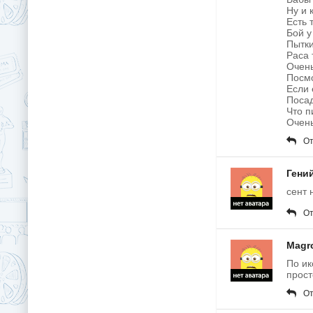
Ну и 
Есть 
Бой у
Пытки
Раса 
Очень
Посмо
Если 
Посад
Что п
Очень
От
Гени
сент 
От
Magr
По ик
прост
От