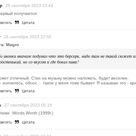
р
26 сентября 2023 22:44
первый получается
ветить
Цитата
r
26 сентября 2023 22:55
та: Magro
о иконки вначале подумал что это берсерк, надо там не такой сюжет и
ростенький, но со вкусом и где бокал пива?
южет отличный. Стих на музыку можно наложить, будет веселее.
- кончилось, обсох.... такое у меня тоже бывает. Я называю это - кр
ветить
Цитата
s
27 сентября 2023 05:19
лиже Words Worth (1999г.)
ветить
Цитата