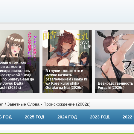
ория о том, как
эя из моего
инара оказалась
В глуши только это и
ноактрисой / Onaji
можно назвать
i no Someya-san ga
развлечением / Inaka ni
y Joyuu Datta
wa Kore kurai shika
Безнравственность 
ashi (2026г.)
Goraku ga Nai (2026г.)
Furachi (2026г.)
n / Заветные Слова - Происхождение (2002г.)
6 ГОД
2025 ГОД
2024 ГОД
2023 ГОД
2022