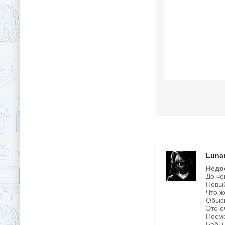
Luna
Недо
До че
Новый
Что ж
Обыск
Это о
Посмо
Бабы 