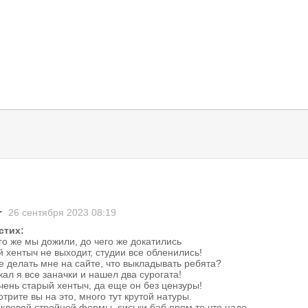
r
26 сентября 2023 08:19
стих:
го же мы дожили, до чего же докатились
 хентыч не выходит, студии все обленились!
е делать мне на сайте, что выкладывать ребята?
ал я все заначки и нашел два сурогата!
чень старый хентыч, да еще он без цензуры!
трите вы на это, много тут крутой натуры.
клевой стройной формы, сиськи баб прям то что надо,