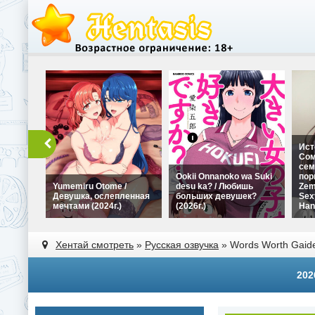
Ист
Сом
сем
Ookii Onnanoko wa Suki
пор
Yumemiru Otome /
desu ka? / Любишь
Zem
Девушка, ослепленная
больших девушек?
Sex
мечтами (2024г.)
(2026г.)
Han
Хентай смотреть
»
Русская озвучка
» Words Worth Gaide
202