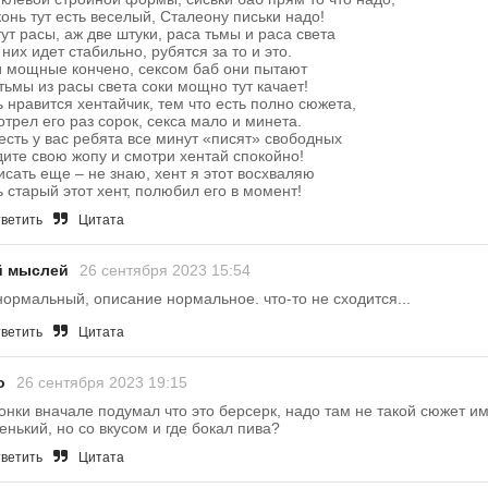
конь тут есть веселый, Сталеону письки надо!
тут расы, аж две штуки, раса тьмы и раса света
 них идет стабильно, рубятся за то и это.
 мощные кончено, сексом баб они пытают
тьмы из расы света соки мощно тут качает!
 нравится хентайчик, тем что есть полно сюжета,
трел его раз сорок, секса мало и минета.
есть у вас ребята все минут «писят» свободных
ите свою жопу и смотри хентай спокойно!
исать еще – не знаю, хент я этот восхваляю
 старый этот хент, полюбил его в момент!
ветить
Цитата
й мыслей
26 сентября 2023 15:54
нормальный, описание нормальное. что-то не сходится...
ветить
Цитата
o
26 сентября 2023 19:15
онки вначале подумал что это берсерк, надо там не такой сюжет им
енький, но со вкусом и где бокал пива?
ветить
Цитата