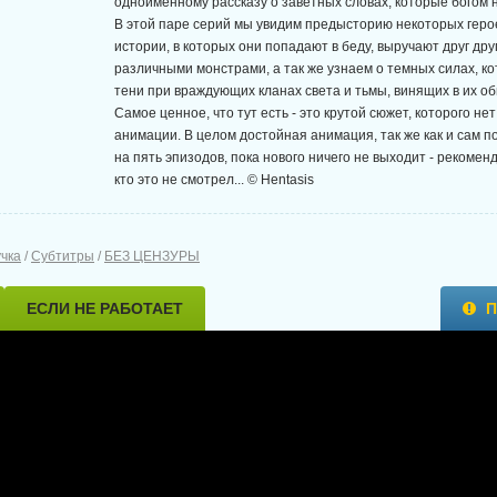
одноименному рассказу о заветных словах, которые богом 
В этой паре серий мы увидим предысторию некоторых гер
истории, в которых они попадают в беду, выручают друг дру
различными монстрами, а так же узнаем о темных силах, к
тени при враждующих кланах света и тьмы, винящих в их об
Самое ценное, что тут есть - это крутой сюжет, которого не
анимации. В целом достойная анимация, так же как и сам 
на пять эпизодов, пока нового ничего не выходит - рекомен
кто это не смотрел... © Hentasis
учка
/
Субтитры
/
БЕЗ ЦЕНЗУРЫ
ЕСЛИ НЕ РАБОТАЕТ
П