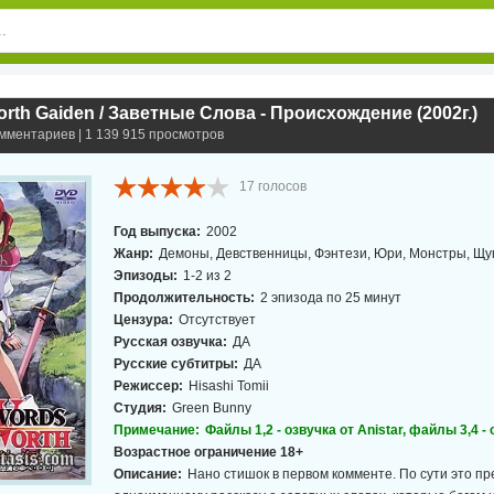
rth Gaiden / Заветные Слова - Происхождение (2002г.)
омментариев | 1 139 915 просмотров
17
голосов
Год выпуска:
2002
Жанр:
Демоны, Девственницы, Фэнтези, Юри, Монстры, Щ
Эпизоды:
1-2 из 2
Продолжительность:
2 эпизода по 25 минут
Цензура:
Отсутствует
Русская озвучка:
ДА
Русские субтитры:
ДА
Режиссер:
Hisashi Tomii
Студия:
Green Bunny
Примечание:
Файлы 1,2 - озвучка от Anistar, файлы 3,4 -
Возрастное ограничение 18+
Описание:
Нано стишок в первом комменте. По сути это п