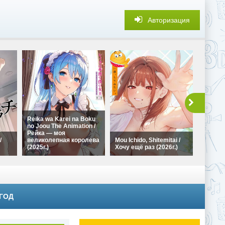
Авторизация
Reika wa Karei na Boku
no Joou The Animation /
Обмен 
Рейка — моя
лучше,
/
великолепная королева
Mou Ichido, Shitemitai /
Fuufu 
(2025г.)
Хочу ещё раз (2026г.)
Modoren
 ГОД