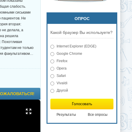
ром показаны
бщая слабость.
громными сиськами
ю пациентов. Не
ОПРОС
ория вторая:
о не делала, а
Какой браузер Вы используете?
она решила
: Похотливая
Internet Explorer (EDGE)
студентам не только
ния факультативом…
Google Chrome
Firefox
Opera
Safari
Vivaldi
Другой
ОЖАЛОВАТЬСЯ!
Голосовать
Результаты
Все опросы