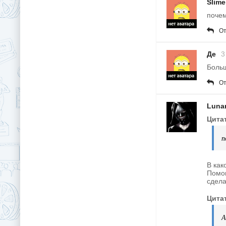
Slime
почем
От
Де
3
Боль
От
Luna
Цитат
п
В как
Помог
сдела
Цита
А