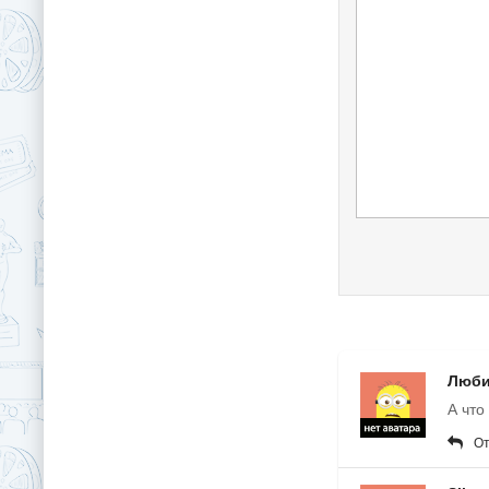
Люби
А что
От