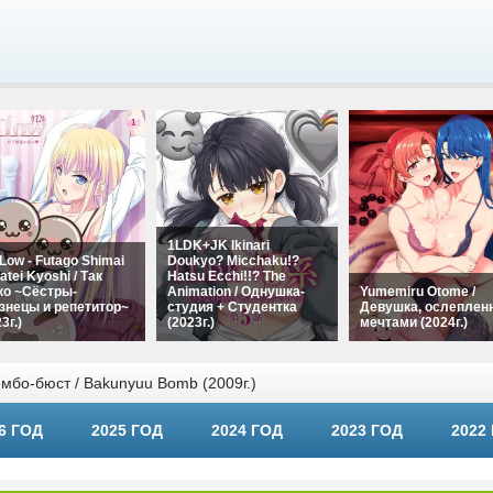
1LDK+JK Ikinari
Low - Futago Shimai
Doukyo? Micchaku!?
atei Kyoshi / Так
Hatsu Ecchi!!? The
ко ~Сёстры-
Animation / Однушка-
Yumemiru Otome /
знецы и репетитор~
студия + Студентка
Девушка, ослеплен
3г.)
(2023г.)
мечтами (2024г.)
бо-бюст / Bakunyuu Bomb (2009г.)
6 ГОД
2025 ГОД
2024 ГОД
2023 ГОД
2022