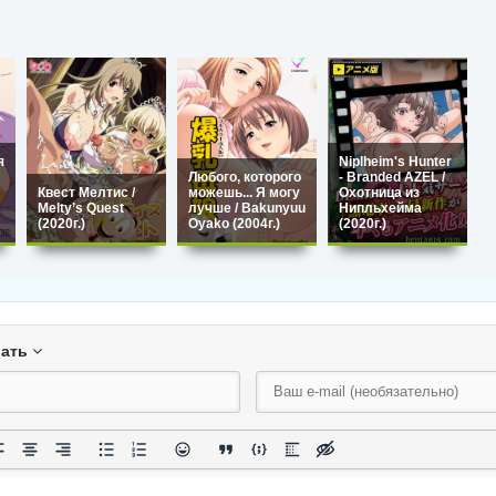
я
Niplheim's Hunter
Любого, которого
- Branded AZEL /
Квест Мелтис /
можешь... Я могу
Охотница из
Melty’s Quest
лучше / Bakunyuu
Нипльхейма
(2020г.)
Oyako (2004г.)
(2020г.)
вать