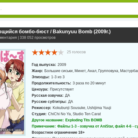
ийся бомбо-бюст / Bakunyuu Bomb (2009г.)
мментария | 338 052 просмотров
25
голосов
Год выпуска:
2009
Жанр:
Большие сиськи, Минет, Анал, Групповуха, Мастурб
Эпизоды:
1-3 из 3
Продолжительность:
3 раза по 20 минут
Цензура:
Присутствует
Русская озвучка:
ДА
Русские субтитры:
ДА
Режиссер:
Kokubunji Sousuke, Ushijima Yuuji
Студия:
ChiChi No Ya, Studio Ten Carat
Другое название:
Exploding Tits BOMB
Примечание:
Файлы 1-3 - озвучка от AniStar, файл 4-6 - 
Возрастное ограничение 18+