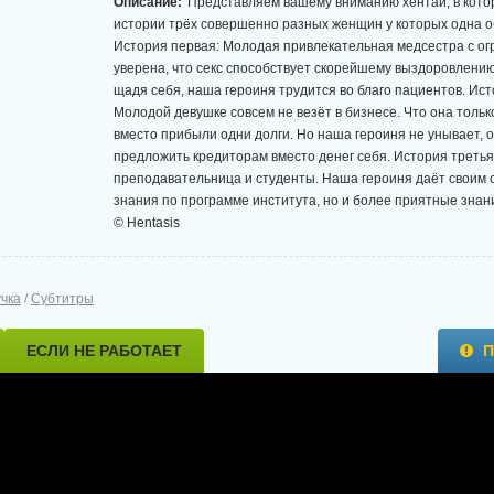
Описание:
Представляем вашему вниманию хентай, в кото
истории трёх совершенно разных женщин у которых одна о
История первая: Молодая привлекательная медсестра с о
уверена, что секс способствует скорейшему выздоровлени
щадя себя, наша героиня трудится во благо пациентов. Ист
Молодой девушке совсем не везёт в бизнесе. Что она тольк
вместо прибыли одни долги. Но наша героиня не унывает, 
предложить кредиторам вместо денег себя. История третья
преподавательница и студенты. Наша героиня даёт своим 
знания по программе института, но и более приятные зна
© Hentasis
учка
/
Субтитры
ЕСЛИ НЕ РАБОТАЕТ
П