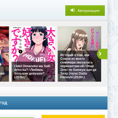
Авторизация
История о том, как
Сомэя из моего
семинара оказалась
В глуш
Ookii Onnanoko wa Suki
порноактрисой / Onaji
можно 
desu ka? / Любишь
Zemi no Someya-san ga
развлеч
ная
больших девушек?
Sexy Joyuu Datta
wa Kore
(2026г.)
Hanashi (2026г.)
Goraku 
 ГОД