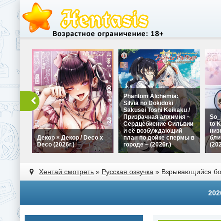
Phantom Alchemia:
Silvia no Dokidoki
Sakusei Toshi Keikaku /
Призрачная алхимия ~
So_
Сердцебиение Сильвии
to K
и её возбуждающий
низ
Декор × Декор / Deco x
план по дойке спермы в
бли
Deco (2026г.)
городе ~ (2026г.)
(202
Хентай смотреть
»
Русская озвучка
» Взрывающийся бом
202