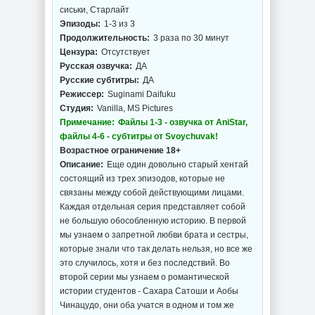
сиськи, Старлайт
Эпизоды:
1-3 из 3
Продолжительность:
3 раза по 30 минут
Цензура:
Отсутствует
Русская озвучка:
ДА
Русские субтитры:
ДА
Режиссер:
Suginami Daifuku
Студия:
Vanilla, MS Pictures
Примечание:
Файлы 1-3 - озвучка от AniStar,
файлы 4-6 - субтитры от Svoychuvak!
Возрастное ограничение 18+
Описание:
Еще один довольно старый хентай
состоящий из трех эпизодов, которые не
связаны между собой действующими лицами.
Каждая отдельная серия представляет собой
не большую обособленную историю. В первой
мы узнаем о запретной любви брата и сестры,
которые знали что так делать нельзя, но все же
это случилось, хотя и без последствий. Во
второй серии мы узнаем о романтической
истории студентов - Сахара Сатоши и Аобы
Чинацудо, они оба учатся в одном и том же