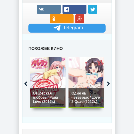
Telegram
ПОХОЖЕЕ КИНО
Любовь эс М 
Отцовская
Один на
Love es M Th
любовь / Papa
четверых / Love
Animation
Love (2012г.)
2 Quad (2012г.)
(2014г.)