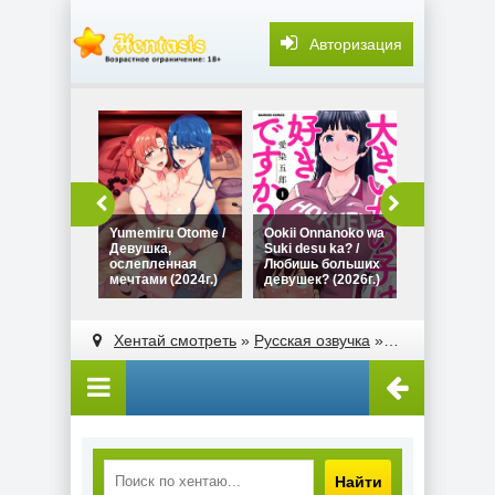
Авторизация
История о т
Сомэя из м
семинара
оказалась
порноактри
Yumemiru Otome /
Ookii Onnanoko wa
Onaji Zemi 
Девушка,
Suki desu ka? /
Someya-san
ослепленная
Любишь больших
Sexy Joyuu
мечтами (2024г.)
девушек? (2026г.)
Hanashi (20
Хентай смотреть
»
Русская озвучка
» Первая любовь / First Love (2012г.)
Найти