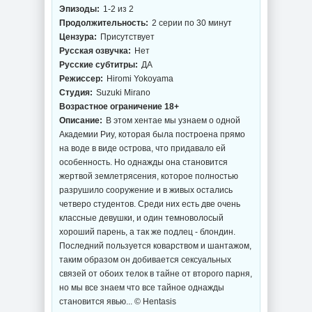
Эпизоды:
1-2 из 2
Продолжительность:
2 серии по 30 минут
Цензура:
Присутствует
Русская озвучка:
Нет
Русские субтитры:
ДА
Режиссер:
Hiromi Yokoyama
Студия:
Suzuki Mirano
Возрастное ограничение 18+
Описание:
В этом хентае мы узнаем о одной
Академии Риу, которая была построена прямо
на воде в виде острова, что придавало ей
особенность. Но однажды она становится
жертвой землетрясения, которое полностью
разрушило сооружение и в живых остались
четверо студентов. Среди них есть две очень
классные девушки, и один темноволосый
хороший парень, а так же подлец - блондин.
Последний пользуется коварством и шантажом,
таким образом он добивается сексуальных
связей от обоих телок в тайне от второго парня,
но мы все знаем что все тайное однажды
становится явью... © Hentasis