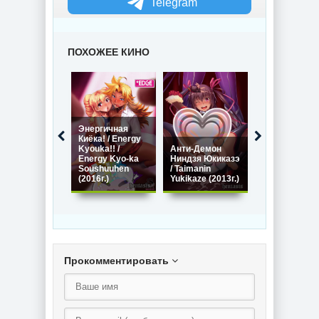
Telegram
ПОХОЖЕЕ КИНО
Энергичная
Киёка! / Energy
Летние
Kyouka!! /
Анти-Демон
каникулы /
Energy Kyo-ka
Ниндзя Юкиказэ
Летний отдых
Soushuuhen
/ Taimanin
Natsuyasumi
(2016г.)
Yukikaze (2013г.)
(2013г.)
Прокомментировать