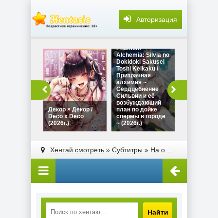
Авторизация
Phantom
Alchemia: Silvia no
Dokidoki Sakusei
Toshi Keikaku /
Призрачная
алхимия ~
So_Low - Fu
Сердцебиение
Shimai to Ka
Сильвии и её
Kyoshi / Та
возбуждающий
~Сёстры-
Декор × Декор /
план по дойке
близнецы и
Deco x Deco
спермы в городе
репетитор~
(2026г.)
~ (2026г.)
(2023г.)
Хентай смотреть
»
Субтитры
» На ощупь: Маленькие птички в темноте / Grope: Little Birds in the Darkness (2007г.)
Найти