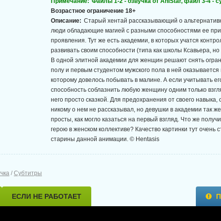
Примечание:
Файлы 1-2 - озвучка от AniStar, файл 3-4 - 
Возрастное ограничение 18+
Описание:
Старый хентай рассказывающий о альтернативн
люди обладающие магией с разными способностями ее пр
проявления. Тут же есть академии, в которых учатся контро
развивать своим способности (типа как школы Ксавьера, но
В одной элитной академии для женщин решают снять огра
полу и первым студентом мужского пола в ней оказывается 
которому довелось побывать в малине. А если учитывать ег
способность соблазнить любую женщину одним только взгля
него просто сказкой. Для предохранения от своего навыка, 
никому о нем не рассказывал, но девушки в академии так же
просты, как могло казаться на первый взгляд. Что же полу
герою в женском коллективе? Качество картинки тут очень с
старины данной анимации. © Hentasis
учка
/
Субтитры
ЕСЛИ НЕ РАБОТАЕТ
П