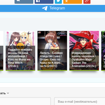
Telegram
Подайте немного
манны бедной
Лапать - Словно
Извращенная
волшебнице /
птицы во тьме /
школа чародеек /
Kimi no Mana wa
Grope: Yami no
Gyakuten Majo
Rina Witch
Naka no Kotori-
Saiban The
(2016г.)
tachi (2007г.)
Animation (2015г.)
(
вать