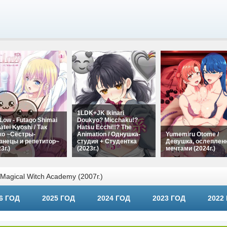
1LDK+JK Ikinari
Low - Futago Shimai
Doukyo? Micchaku!?
atei Kyoshi / Так
Hatsu Ecchi!!? The
ко ~Сёстры-
Animation / Однушка-
Yumemiru Otome /
знецы и репетитор~
студия + Студентка
Девушка, ослеплен
3г.)
(2023г.)
мечтами (2024г.)
Magical Witch Academy (2007г.)
6 ГОД
2025 ГОД
2024 ГОД
2023 ГОД
2022