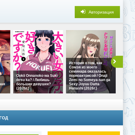
Авторизация
История о том, как
Сомэя из моего
семинара оказалась
В глуш
Ookii Onnanoko wa Suki
порноактрисой / Onaji
можно 
desu ka? / Любишь
Zemi no Someya-san ga
развлеч
ная
больших девушек?
Sexy Joyuu Datta
wa Kore
(2026г.)
Hanashi (2026г.)
Goraku 
 ГОД