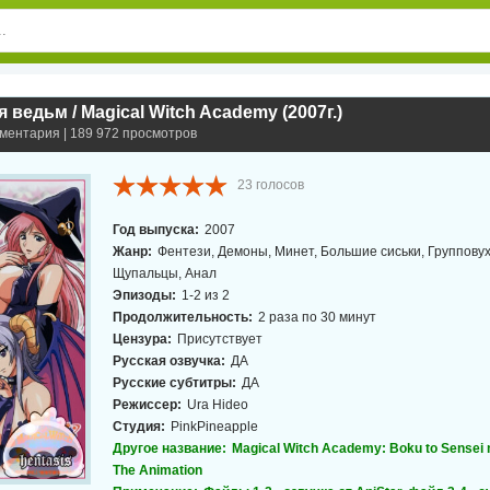
 ведьм / Magical Witch Academy (2007г.)
мментария | 189 972 просмотров
23
голосов
Год выпуска:
2007
Жанр:
Фентези, Демоны, Минет, Большие сиськи, Групповух
Щупальцы, Анал
Эпизоды:
1-2 из 2
Продолжительность:
2 раза по 30 минут
Цензура:
Присутствует
Русская озвучка:
ДА
Русские субтитры:
ДА
Режиссер:
Ura Hideo
Студия:
PinkPineapple
Другое название:
Magical Witch Academy: Boku to Sensei 
The Animation