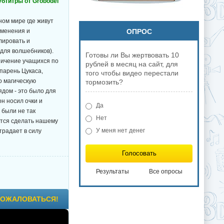
субтитры от Grobodel
ом мире где живут
именения и
ОПРОС
лировать и
 для волшебников).
Готовы ли Вы жертвовать 10
ничение учащихся по
рублей в месяц на сайт, для
парень Цукаса,
того чтобы видео перестали
о магическую
тормозить?
дом - это было для
он носил очки и
Да
 были не так
Нет
чится сделать нашему
У меня нет денег
традает в силу
Голосовать
Результаты
Все опросы
ОЖАЛОВАТЬСЯ!