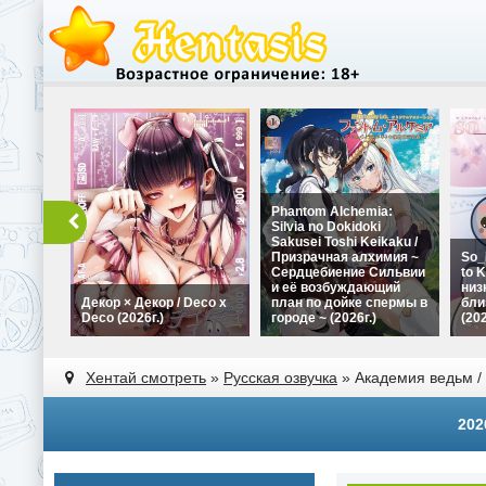
Phantom Alchemia:
Silvia no Dokidoki
Sakusei Toshi Keikaku /
Призрачная алхимия ~
So_
Сердцебиение Сильвии
to K
и её возбуждающий
низ
Декор × Декор / Deco x
план по дойке спермы в
бли
Deco (2026г.)
городе ~ (2026г.)
(202
Хентай смотреть
»
Русская озвучка
» Академия ведьм / 
202