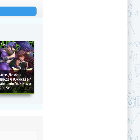
Анти-Демон
Ниндзя Юкиказэ /
Taimanin Yukikaze
2015г.)