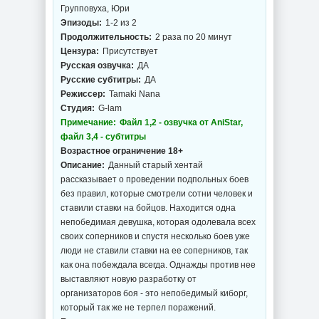
Групповуха, Юри
Эпизоды:
1-2 из 2
Продолжительность:
2 раза по 20 минут
Цензура:
Присутствует
Русская озвучка:
ДА
Русские субтитры:
ДА
Режиссер:
Tamaki Nana
Студия:
G-lam
Примечание:
Файл 1,2 - озвучка от AniStar,
файл 3,4 - субтитры
Возрастное ограничение 18+
Описание:
Данный старый хентай
рассказывает о проведении подпольных боев
без правил, которые смотрели сотни человек и
ставили ставки на бойцов. Находится одна
непобедимая девушка, которая одолевала всех
своих соперников и спустя несколько боев уже
люди не ставили ставки на ее соперников, так
как она побеждала всегда. Однажды против нее
выставляют новую разработку от
организаторов боя - это непобедимый киборг,
который так же не терпел поражений.