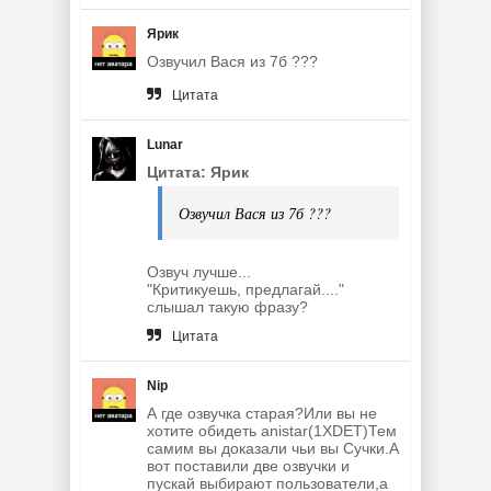
Ярик
Озвучил Вася из 7б ???
Цитата
Lunar
Цитата: Ярик
Озвучил Вася из 7б ???
Озвуч лучше...
"Критикуешь, предлагай...."
слышал такую фразу?
Цитата
Nip
А где озвучка старая?Или вы не
хотите обидеть anistar(1XDET)Тем
самим вы доказали чьи вы Сучки.А
вот поставили две озвучки и
пускай выбирают пользователи,а