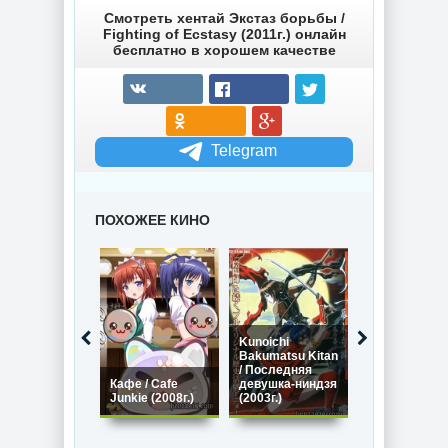
Смотреть хентай Экстаз борьбы /
Fighting of Ecstasy (2011г.) онлайн
бесплатно в хорошем качестве
Telegram
ПОХОЖЕЕ КИНО
Kunoichi
Bakumatsu Kitan
/ Последняя
Кафе / Cafe
девушка-ниндзя
Ночной Хвост
Junkie (2008г.)
(2003г.)
Night Tail (202