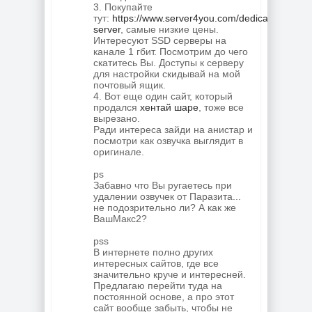
3. Покупайте
тут:
https://www.server4you.com/dedicated-
server
, самые низкие цены.
Интересуют SSD серверы на
канале 1 гбит. Посмотрим до чего
скатитесь Вы. Доступы к серверу
для настройки скидывай на мой
почтовый ящик.
4. Вот еще один сайт, который
продался
хентай шаре
, тоже все
вырезано.
Ради интереса зайди на анистар и
посмотри как озвучка выглядит в
оригинале.
ps
Забавно что Вы ругаетесь при
удалении озвучек от Паразита...
не подозрительно ли? А как же
ВашМакс2?
pss
В интернете полно других
интересных сайтов, где все
значительно круче и интересней.
Предлагаю перейти туда на
постоянной основе, а про этот
сайт вообще забыть, чтобы не