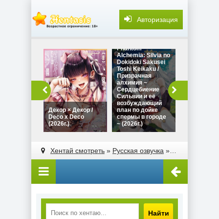
Авторизация
Phantom
Alchemia: Silvia no
Dokidoki Sakusei
Toshi Keikaku /
Призрачная
алхимия ~
So_Low - Fu
Сердцебиение
Shimai to Ka
Сильвии и её
Kyoshi / Та
возбуждающий
~Сёстры-
Декор × Декор /
план по дойке
близнецы и
Deco x Deco
спермы в городе
репетитор~
(2026г.)
~ (2026г.)
(2023г.)
Хентай смотреть
»
Русская озвучка
» Экстаз борьбы / Fighting of Ecstasy (2011г.)
Найти