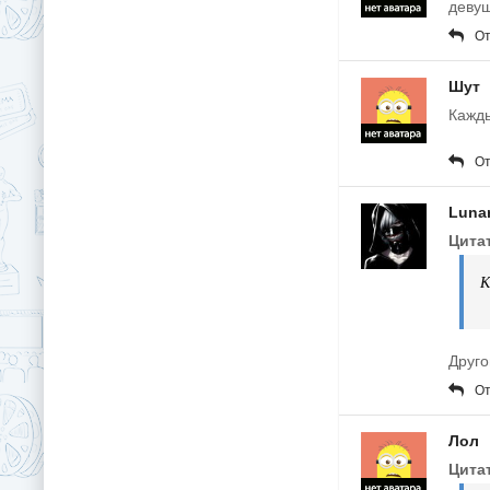
девуш
От
Шут
Кажды
От
Luna
Цита
К
Друго
От
Лол
Цитат