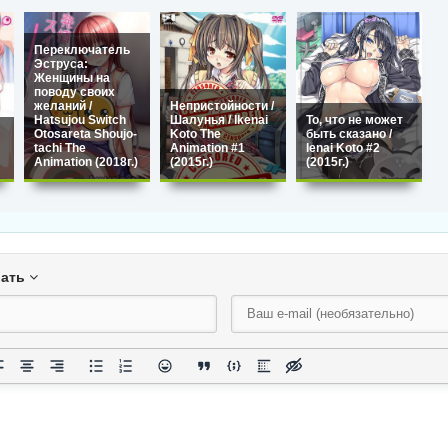
Переключатель
Эструса:
Женщины на
поводу своих
желаний /
Непристойности /
Hatsujou Switch
Шалунья / Ikenai
То, что не может
Otosareta Shoujo-
Koto The
быть сказано /
tachi The
Animation #1
Ienai Koto #2
Animation (2018г.)
(2015г.)
(2015г.)
вать