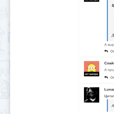
Ц
Д
А выр
От
Слай
А про
От
Luna
Цита
А