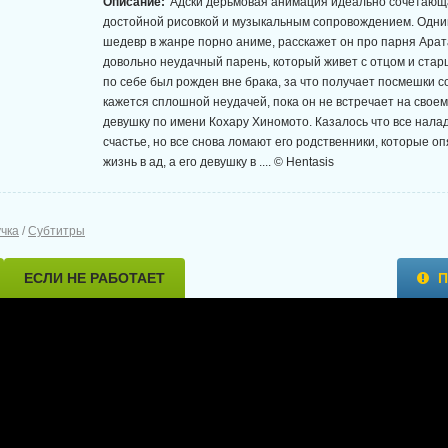
Описание:
Адски дерьмовая анимация идеально сочетающ
достойной рисовкой и музыкальным сопровождением. Одним
шедевр в жанре порно аниме, расскажет он про парня Арат
довольно неудачный парень, который живет с отцом и стар
по себе был рожден вне брака, за что получает посмешки с
кажется сплошной неудачей, пока он не встречает на свое
девушку по имени Кохару Хиномото. Казалось что все налад
счастье, но все снова ломают его родственники, которые 
жизнь в ад, а его девушку в .... © Hentasis
учка
/
Субтитры
ЕСЛИ НЕ РАБОТАЕТ
П