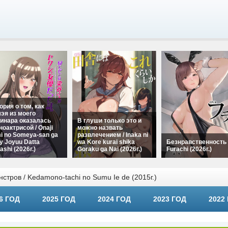
ория о том, как
эя из моего
инара оказалась
В глуши только это и
ноактрисой / Onaji
можно назвать
i no Someya-san ga
развлечением / Inaka ni
y Joyuu Datta
wa Kore kurai shika
Безнравственность 
ashi (2026г.)
Goraku ga Nai (2026г.)
Furachi (2026г.)
стров / Kedamono-tachi no Sumu Ie de (2015г.)
6 ГОД
2025 ГОД
2024 ГОД
2023 ГОД
2022