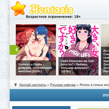
Ист
Сом
сем
Ookii Onnanoko wa Suki
пор
Yumemiru Otome /
desu ka? / Любишь
Zem
Девушка, ослепленная
больших девушек?
Sex
мечтами (2024г.)
(2026г.)
Han
Хентай смотреть
»
Русская озвучка
» Жизнь в семье мон
202