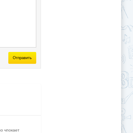
Отправить
но чпокает