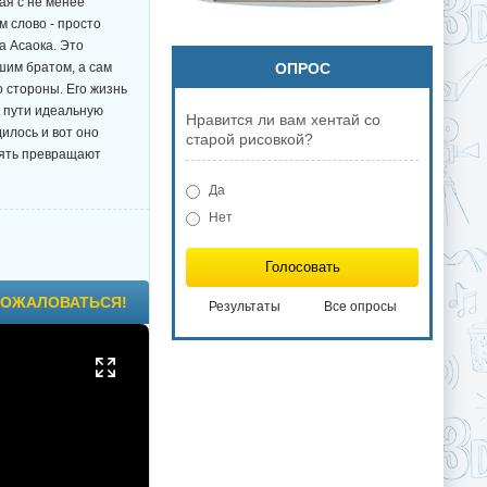
ая с не менее
 слово - просто
а Асаока. Это
шим братом, а сам
ОПРОС
о стороны. Его жизнь
м пути идеальную
Нравится ли вам хентай со
илось и вот оно
старой рисовкой?
опять превращают
Да
Нет
Голосовать
ОЖАЛОВАТЬСЯ!
Результаты
Все опросы