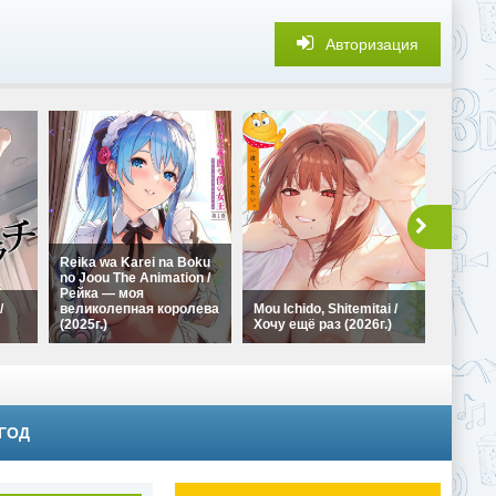
Авторизация
Reika wa Karei na Boku
no Joou The Animation /
Обмен 
Рейка — моя
лучше,
/
великолепная королева
Mou Ichido, Shitemitai /
Fuufu 
(2025г.)
Хочу ещё раз (2026г.)
Modoren
 ГОД