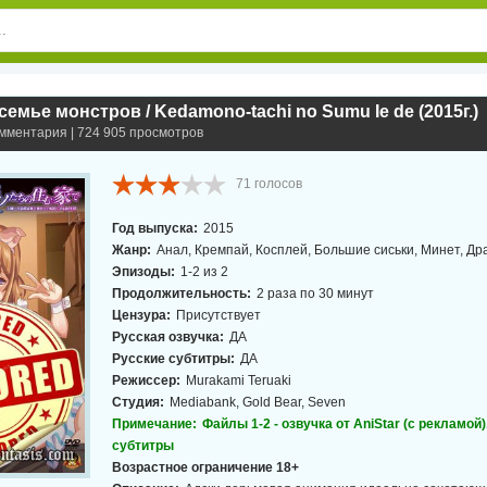
семье монстров / Kedamono-tachi no Sumu Ie de (2015г.)
омментария | 724 905 просмотров
71
голосов
Год выпуска:
2015
Жанр:
Анал, Кремпай, Косплей, Большие сиськи, Минет, Др
Эпизоды:
1-2 из 2
Продолжительность:
2 раза по 30 минут
Цензура:
Присутствует
Русская озвучка:
ДА
Русские субтитры:
ДА
Режиссер:
Murakami Teruaki
Студия:
Mediabank, Gold Bear, Seven
Примечание:
Файлы 1-2 - озвучка от AniStar (с рекламой)
субтитры
Возрастное ограничение 18+