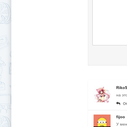
Riko
на эт
От
fijoo
У мен