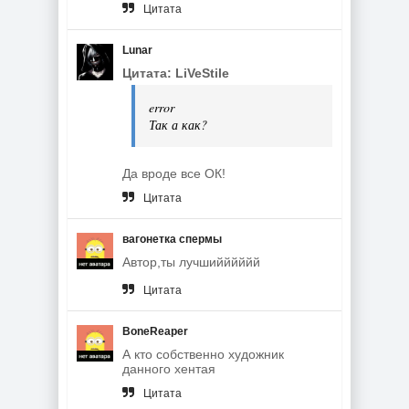
Цитата
Lunar
Цитата: LiVeStile
error
Так а как?
Да вроде все ОК!
Цитата
вагонетка спермы
Автор,ты лучшийййййй
Цитата
BoneReaper
А кто собственно художник
данного хентая
Цитата