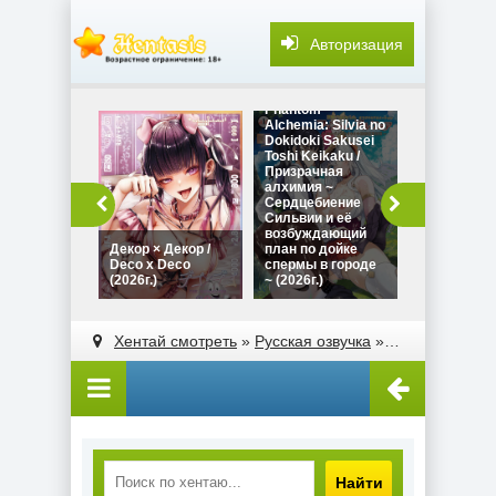
Авторизация
Phantom
Alchemia: Silvia no
Dokidoki Sakusei
Toshi Keikaku /
Призрачная
алхимия ~
So_Low - Fu
Сердцебиение
Shimai to Ka
Сильвии и её
Kyoshi / Та
возбуждающий
~Сёстры-
Декор × Декор /
план по дойке
близнецы и
Deco x Deco
спермы в городе
репетитор~
(2026г.)
~ (2026г.)
(2023г.)
Хентай смотреть
»
Русская озвучка
» Оральные утехи ~ История семьи Митараи ~ / Fela Pure: Mitarashi-san Chi no Jijou The Animation (2014г.)
Найти