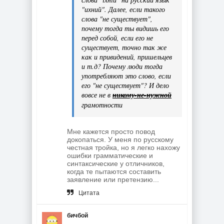
"ихний". Далее, если такого
слова "не существует",
почему тогда ты видишь его
перед собой, если его не
существует, точно так же
как и привидений, пришельцев
и т.д? Почему люди тогда
употребляют это слово, если
его "не существует"? И дело
вовсе не в
никому-не-нужной
грамотности
Мне кажется просто повод
докопаться. У меня по русскому
честная тройка, но я легко нахожу
ошибки грамматические и
синтаксические у отличников,
когда те пытаются составить
заявление или претензию...
Цитата
бичбой