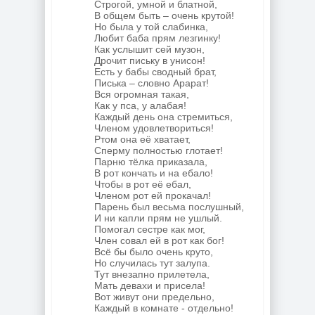
Строгой, умной и блатной,
В общем быть – очень крутой!
Но была у той слабинка,
Любит баба прям лезгинку!
Как услышит сей музон,
Дрочит письку в унисон!
Есть у бабы сводный брат,
Писька – словно Арарат!
Вся огромная такая,
Как у пса, у алабая!
Каждый день она стремиться,
Членом удовлетвориться!
Ртом она её хватает,
Сперму полностью глотает!
Парню тёлка приказала,
В рот кончать и на ебало!
Чтобы в рот её ебал,
Членом рот ей прокачал!
Парень был весьма послушный,
И ни капли прям не ушлый.
Помогал сестре как мог,
Член совал ей в рот как бог!
Всё бы было очень круто,
Но случилась тут залупа.
Тут внезапно прилетела,
Мать девахи и присела!
Вот живут они предельно,
Каждый в комнате - отдельно!