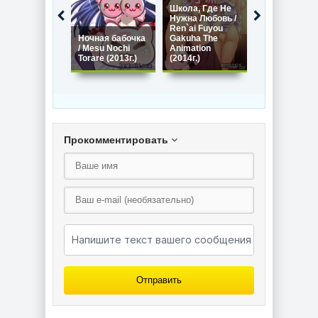
Школа, Где Не
Нужна Любовь /
Сисястая
Ren`ai Fuyou
бесконечност
Ночная бабочка
Gakuha The
Oppa Infinity!
/ Mesu Nochi
Animation
Animation
Torare (2013г.)
(2014г.)
(2014г.)
Прокомментировать
Отправить