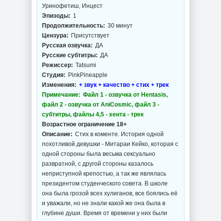
Уринофетиш, Инцест
Эпизоды:
1
Продолжительность:
30 минут
Цензура:
Присутствует
Русская озвучка:
ДА
Русские субтитры:
ДА
Режиссер:
Tatsumi
Студия:
PinkPineapple
Изменения:
+ звук + качество + стих + трек
Примечание:
Файл 1 - озвучка от Hentasis,
файл 2 - озвучка от AniCosmic, файл 3 -
субтитры, файлы 4,5 - хента - трек
Возрастное ограничение 18+
Описание:
Стих в коменте. История одной
похотливой девушки - Митараи Кейко, которая с
одной стороны была весьма сексуально
развратной, с другой стороны казалось
неприступной крепостью, а так же являлась
президентом студенческого совета. В школе
она была грозой всех хулиганов, все боялись её
и уважали, но не знали какой же она была в
глубине души. Время от времени у них были