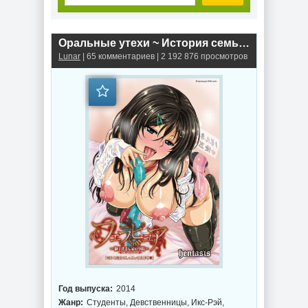
Оральные утехи ~ История семьи Митараи ~ / Fela Pure: Mitarashi-san Chi no Jijou The Animation (2014г.)
Lunar
| 65 комментариев | 2 192 876 просмотров
Год выпуска:
2014
Жанр:
Студенты, Девственницы, Икс-Рэй,