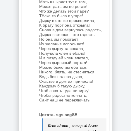
Мать шныряет тут и там,
Может дать им по рогам!
Что же делать этой паре?
Тёлка та была в угаре!
Дырку в стенке просверлила,
К брату порт она открыла!
Снова в дом вернулась радость,
Дырка в стенке – это гадость,
Но она им помогает,
Их желанья исполняет!
Через дырку та сосала,
Получала член в ебало!
И в пизду ей член влетал,
Через дырочный портал!
Можно было им ебаться,
Никого, блять, не стесняться.
Ведь без палева дыра,
Счастье в дом их принесла!
Каждому б такую дырку,
Чтоб совать туда пипирку!
Чтобы радостно кончать,
Сайт наш не переключать!
Цитата: sgs segSE
Ясно админ , который делал