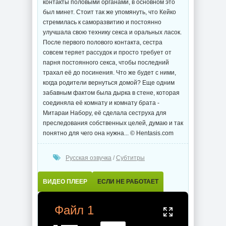
контакты половыми органами, в основном это
был минет. Стоит так же упомянуть, что Кейко
стремилась к саморазвитию и постоянно
улучшала свою технику секса и оральных ласок.
После первого полового контакта, сестра
совсем теряет рассудок и просто требует от
парня постоянного секса, чтобы последний
трахал её до посинения. Что же будет с ними,
когда родители вернуться домой? Еще одним
забавным фактом была дырка в стене, которая
соединяла её комнату и комнату брата -
Митараи Набору, её сделала сеструха для
преследования собственных целей, думаю и так
понятно для чего она нужна... © Hentasis.com
Русская озвучка
/
Субтитры
ВИДЕО ПЛЕЕР
ЕСЛИ НЕ РАБОТАЕТ
Файл 1