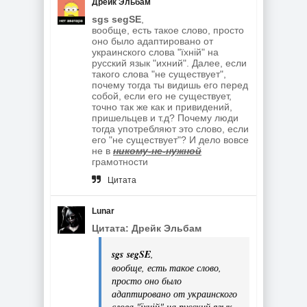
Дрейк Эльбам
sgs segSE
,
вообще, есть такое слово, просто
оно было адаптировано от
украинского слова "їхній" на
русский язык "ихний". Далее, если
такого слова "не существует",
почему тогда ты видишь его перед
собой, если его не существует,
точно так же как и привидений,
пришельцев и т.д? Почему люди
тогда употребляют это слово, если
его "не существует"? И дело вовсе
не в
никому-не-нужной
грамотности
Цитата
Lunar
Цитата: Дрейк Эльбам
sgs segSE
,
вообще, есть такое слово,
просто оно было
адаптировано от украинского
слова "їхній" на русский язык