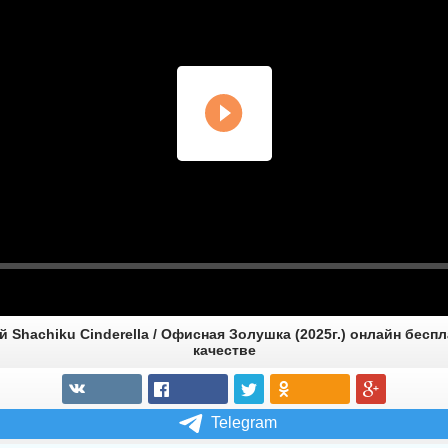
й Shachiku Cinderella / Офисная Золушка (2025г.) онлайн бесп
качестве
Telegram
Akogare no Onna
Joushi ga, Aibeya