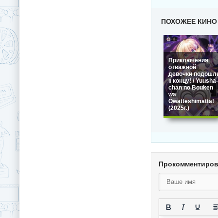
ПОХОЖЕЕ КИНО
Приключения
отважной
девочки подошл
к концу! / Yuusha-
chan no Bouken
wa
Owatteshimatta!
(2025г.)
Прокомментиро