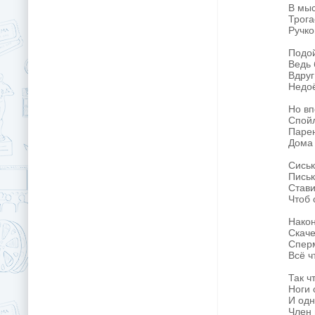
В мыс
Трога
Ручко
Подой
Ведь 
Вдруг
Недоё
Но вп
Спойл
Парен
Дома 
Сиськ
Письк
Стави
Чтоб 
Након
Скаче
Сперм
Всё ч
Так ч
Ноги 
И одн
Член 