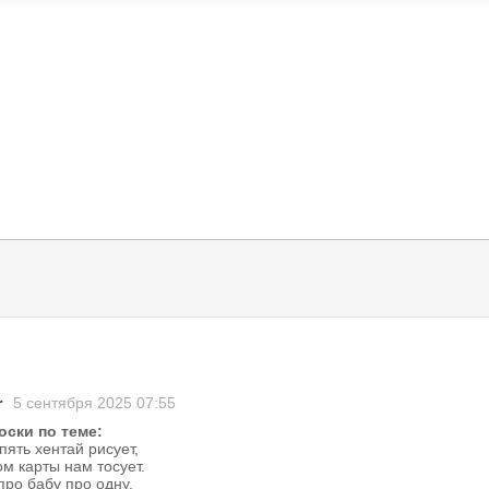
r
5 сентября 2025 07:55
оски по теме:
пять хентай рисует,
м карты нам тосует.
про бабу про одну,