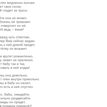
лях медленно кончая,
ет свои соски,
й гладит за трусы.
ти она не может,
боязнь её тревожит.
 отвергнет он её,
б ведь – ёмаё!
еред чуть отмотаю,
ер Вам сейчас кидаю.
ь к ней домой придет,
тёлку он возьмет.
и крутит романтично,
у лижет не прилично.
т бабу так и так,
совать в неё елдак!
ец она довольна,
т член внутри прикольно.
ы в бабу он налил,
то есть в неё спустил.
то, бабы, ожидайте,
сильно раздвигайте.
ажды он придет,
в подарок принесёт!