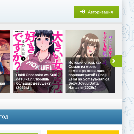
Авторизация
История о том, как
Сомэя из моего
семинара оказалась
В глуш
Ookii Onnanoko wa Suki
порноактрисой / Onaji
можно 
desu ka? / Любишь
Zemi no Someya-san ga
развлеч
ная
больших девушек?
Sexy Joyuu Datta
wa Kore
(2026г.)
Hanashi (2026г.)
Goraku 
 ГОД