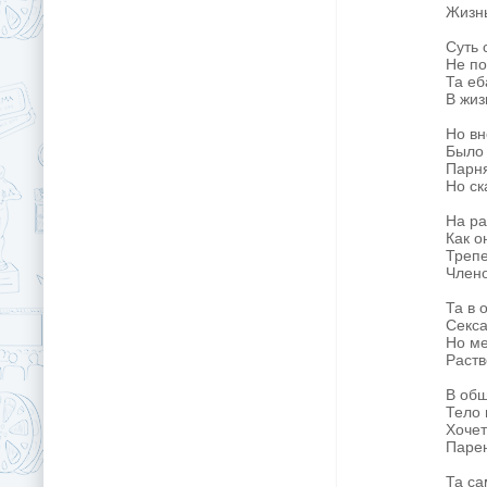
Жизнь
Суть 
Не по
Та еб
В жиз
Но вн
Было 
Парня
Но ск
На ра
Как о
Трепе
Члено
Та в 
Секса
Но ме
Раств
В общ
Тело 
Хочет
Парен
Та са