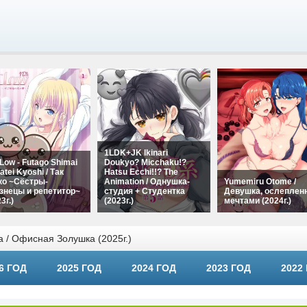
1LDK+JK Ikinari
Low - Futago Shimai
Doukyo? Micchaku!?
atei Kyoshi / Так
Hatsu Ecchi!!? The
ко ~Сёстры-
Animation / Однушка-
Yumemiru Otome /
знецы и репетитор~
студия + Студентка
Девушка, ослеплен
3г.)
(2023г.)
мечтами (2024г.)
la / Офисная Золушка (2025г.)
6 ГОД
2025 ГОД
2024 ГОД
2023 ГОД
2022