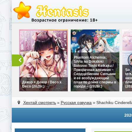
Phantom Alchemia:
Silvia no Dokidoki
Sakusei Toshi Keikaku /
Призрачная алхимия ~
So_
Сердцебиение Сильвии
to K
и её возбуждающий
низ
Декор × Декор / Deco x
план по дойке спермы в
бли
Deco (2026г.)
городе ~ (2026г.)
(202
Хентай смотреть
»
Русская озвучка
» Shachiku Cinderel
202