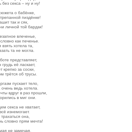
 без секса – ну и ну!
сюжета о бабёнке,
трепанной пиздёнке!
ашит так и сяк,
ни личной той бардак!
езапное влеченье,
словно как печенье.
 взять хотела та,
азать та не могла.
боте представляет,
н грудь её ласкает,
т крепко за соски,
м трётся об трусы.
оргазм пускает тело,
 очень ведь хотела.
чты вдруг в раз прошли,
орились в миг они.
ем секса не хватает,
всё изнемогает.
 трахаться она,
ь словно прям мечта!
мая не замечая,