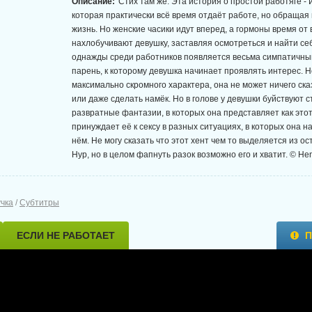
Описание:
Стих там же. Эта история о простой работяге - 
которая практически всё время отдаёт работе, но обращая
жизнь. Но женские часики идут вперед, а гормоны время от
нахлобучивают девушку, заставляя осмотреться и найти себ
однажды среди работников появляется весьма симпатичны
парень, к которому девушка начинает проявлять интерес. Н
максимально скромного характера, она не может ничего ск
или даже сделать намёк. Но в голове у девушки буйствуют
развратные фантазии, в которых она представляет как это
принуждает её к сексу в разных ситуациях, в которых она н
нём. Не могу сказать что этот хент чем то выделяется из о
Нур, но в целом фапнуть разок возможно его и хватит. © Hen
учка
/
Субтитры
ЕСЛИ НЕ РАБОТАЕТ
П