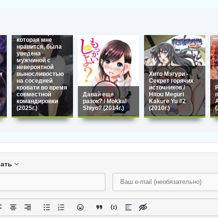
Shucchou no
Tonari no Bed de
Zetsurin Otoko ni
Netorarete Iru /
Начальница,
которая мне
нравится, была
уведена
мужчиной с
невероятной
и
выносливостью
Хито Мэгури -
на соседней
Секрет горячих
кровати во время
источников /
совместной
Давай ещё
Hitou Meguri
п
командировки
разок? / Mokkai
Kakure Yu #2
A
(2025г.)
Shiyo? (2014г.)
(2010г.)
(
вать