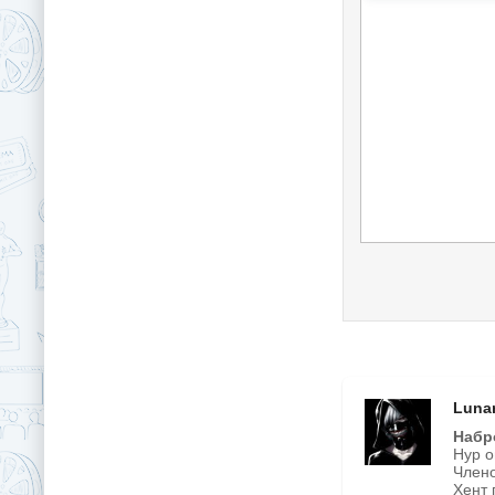
Luna
Набр
Нур о
Члено
Хент 