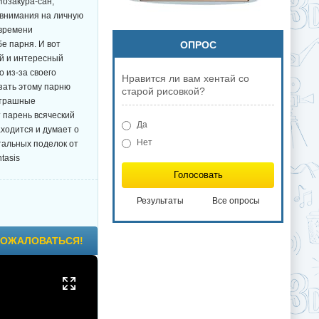
Йозакура-сан,
 внимания на личную
 времени
е парня. И вот
ОПРОС
й и интересный
о из-за своего
Нравится ли вам хентай со
азать этому парню
старой рисовкой?
 страшные
т парень всяческий
Да
аходится и думает о
Нет
стальных поделок от
tasis
Голосовать
Результаты
Все опросы
ОЖАЛОВАТЬСЯ!