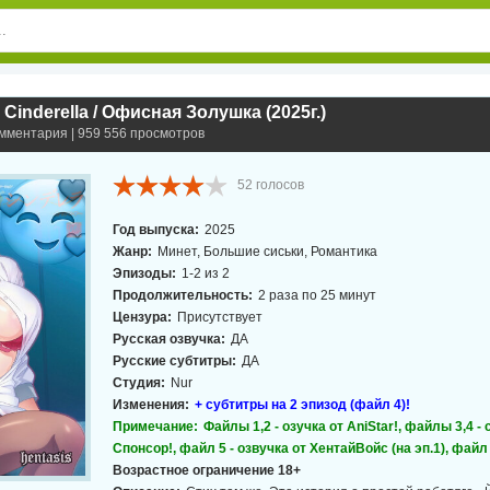
 Cinderella / Офисная Золушка (2025г.)
омментария | 959 556 просмотров
52
голосов
Год выпуска:
2025
Жанр:
Минет, Большие сиськи, Романтика
Эпизоды:
1-2 из 2
Продолжительность:
2 раза по 25 минут
Цензура:
Присутствует
Русская озвучка:
ДА
Русские субтитры:
ДА
Студия:
Nur
Изменения:
+ субтитры на 2 эпизод (файл 4)!
Примечание:
Файлы 1,2 - озучка от AniStar!, файлы 3,4 -
Спонсор!, файл 5 - озвучка от ХентайВойс (на эп.1), файл 
Возрастное ограничение 18+