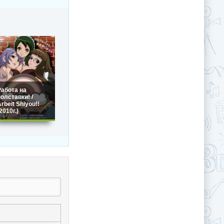
Работа на
олставки! /
rbeit Shiyou!!
2010г.)